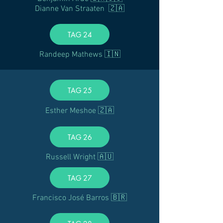
Dianne Van Straaten 🇿🇦
TAG 24
Randeep Mathews 🇮🇳
TAG 25
Esther Meshoe 🇿🇦
TAG 26
Russell Wright 🇦🇺
TAG 27
Francisco José Barros 🇧🇷