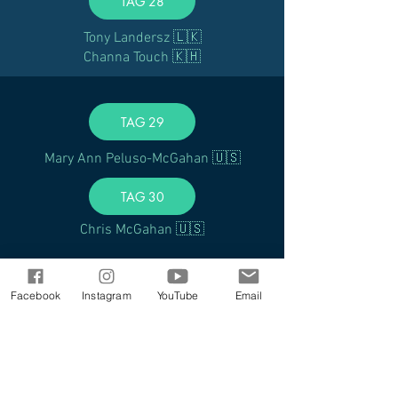
TAG 28
Tony Landersz 🇱🇰
Channa Touch 🇰🇭
TAG 29
Mary Ann Peluso-McGahan 🇺🇸
TAG 30
Chris McGahan 🇺🇸
TAG 31
Facebook
Instagram
YouTube
Email
Klemen Vidic 🇸🇮
TAG 32
Michael Scott 🇺🇸