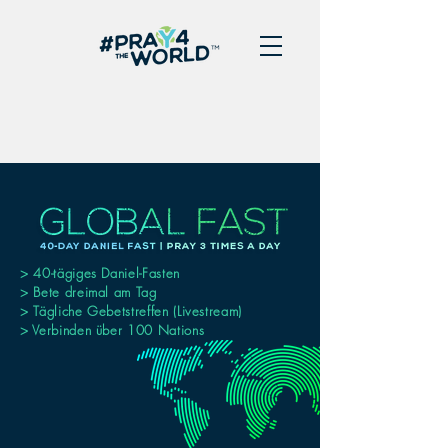
> 40-tägiges Daniel-Fasten
> Bete dreimal am Tag
> Tägliche Gebetstreffen (Livestream)
> Verbinden über 100 Nations