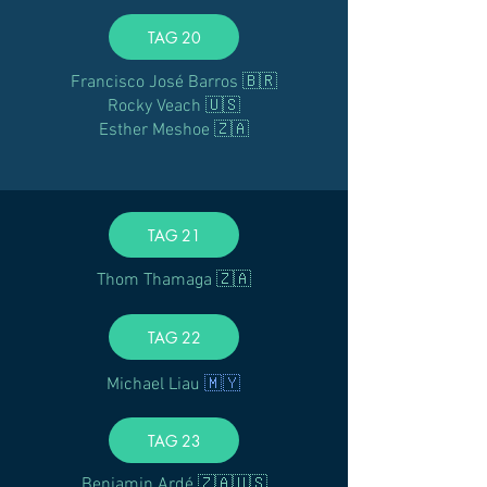
TAG 20
Francisco José Barros 🇧🇷
Rocky Veach 🇺🇸
Esther Meshoe 🇿🇦
TAG 21
Thom Thamaga 🇿🇦
TAG 22
🇲🇾
Michael Liau
TAG 23
Benjamin Ardé 🇿🇦🇺🇸