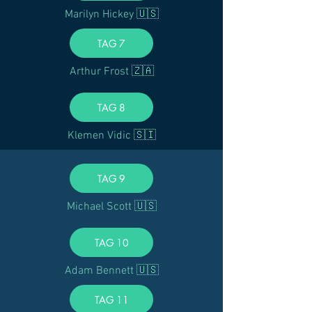
Marilyn Hickey 🇺🇸
TAG 7
Arthur Frost 🇿🇦
TAG 8
Klemen Vidic 🇸🇮
TAG 9
Michael Scott 🇺🇸
TAG 10
Adam Bennett 🇺🇸
TAG 11