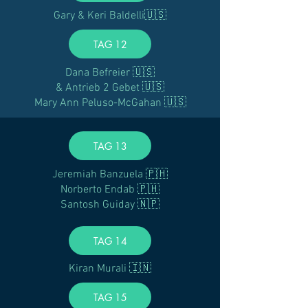
Gary & Keri Baldelli🇺🇸
TAG 12
Dana Befreier 🇺🇸
& Antrieb 2 Gebet 🇺🇸
Mary Ann Peluso-McGahan 🇺🇸
TAG 13
Jeremiah Banzuela 🇵🇭
Norberto Endab 🇵🇭
Santosh Guiday 🇳🇵
TAG 14
Kiran Murali 🇮🇳
TAG 15