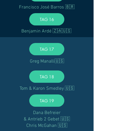
Francisco José Barros 🇧🇷
TAG 16
Benjamin Ardé 🇿🇦🇺🇸
TAG 17
Greg Manalli🇺🇸
TAG 18
Tom & Karon Smedley 🇺🇸
TAG 19
Dana Befreier
& Antrieb 2 Gebet 🇺🇸
Chris McGahan 🇺🇸