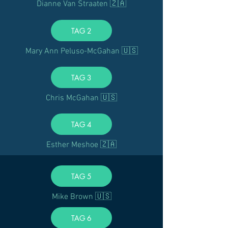
Dianne Van Straaten 🇿🇦
TAG 2
Mary Ann Peluso-McGahan 🇺🇸
TAG 3
Chris McGahan 🇺🇸
TAG 4
Esther Meshoe 🇿🇦
TAG 5
Mike Brown 🇺🇸
TAG 6