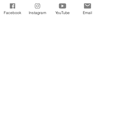
verwurzelt werden.
Facebook
Instagram
YouTube
Email
Woche 1
Woche 2
Woche 3
Woche 4
Tiefer gehen
Wir beten dafür, dass die Nationen
fruchtbar sind und dass sie sehen,
wie sich Gottes Geist wie nie zuvor