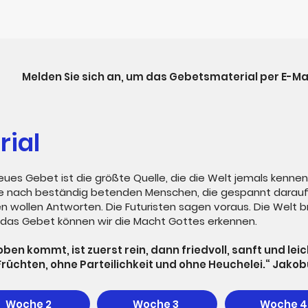
Melden Sie sich an, um das Gebetsmaterial per E-Mai
ial
eues Gebet ist die größte Quelle, die die Welt jemals kenne
che nach beständig betenden Menschen, die gespannt darauf
 wollen Antworten. Die Futuristen sagen voraus. Die Welt bra
h das Gebet können wir die Macht Gottes erkennen.
oben kommt, ist zuerst rein, dann friedvoll, sanft und lei
rüchten, ohne Parteilichkeit und ohne Heuchelei.“ Jakobu
Woche 2
Woche 3
Woche 4