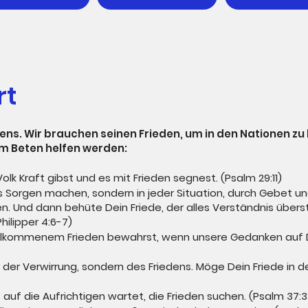
rt
dens. Wir brauchen seinen Frieden, um in den Nationen zu 
im Beten helfen werden:
lk Kraft gibst und es mit Frieden segnest. (Psalm 29:11)
s Sorgen machen, sondern in jeder Situation, durch Gebet un
en. Und dann behüte Dein Friede, der alles Verständnis übers
hilipper 4:6-7)
vollkommenem Frieden bewahrst, wenn unsere Gedanken auf Di
r der Verwirrung, sondern des Friedens. Möge Dein Friede in d
 auf die Aufrichtigen wartet, die Frieden suchen. (Psalm 37:3