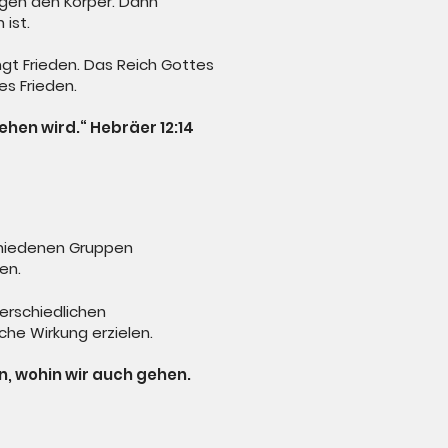
digen den Körper. Dann
 ist.
ngt Frieden. Das Reich Gottes
tes Frieden.
ehen wird.“ Hebräer 12:14
schiedenen Gruppen
en.
erschiedlichen
che Wirkung erzielen.
en, wohin wir auch gehen.