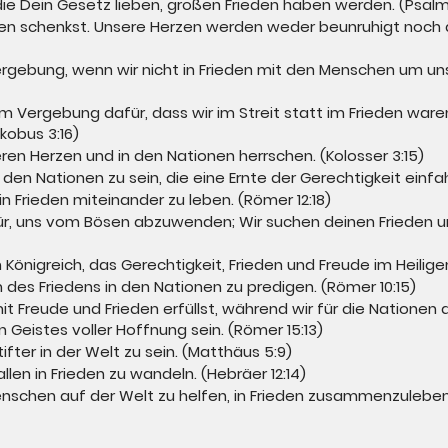
die Dein Gesetz lieben, großen Frieden haben werden. (Psalm 
eden schenkst. Unsere Herzen werden weder beunruhigt noch 
rgebung, wenn wir nicht in Frieden mit den Menschen um u
um Vergebung dafür, dass wir im Streit statt im Frieden ware
akobus 3:16)
eren Herzen und in den Nationen herrschen. (Kolosser 3:15)
 in den Nationen zu sein, die eine Ernte der Gerechtigkeit einfa
, in Frieden miteinander zu leben. (Römer 12:18)
für, uns vom Bösen abzuwenden; Wir suchen deinen Frieden un
Königreich, das Gerechtigkeit, Frieden und Freude im Heiligen 
m des Friedens in den Nationen zu predigen. (Römer 10:15)
mit Freude und Frieden erfüllst, während wir für die Nationen
en Geistes voller Hoffnung sein. (Römer 15:13)
stifter in der Welt zu sein. (Matthäus 5:9)
llen in Frieden zu wandeln. (Hebräer 12:14)
 Menschen auf der Welt zu helfen, in Frieden zusammenzuleben.