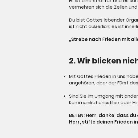
Es ist eine Straftat und es sc
vermehren sich die Zellen und
Du bist Gottes lebender Organi
ist nicht äußerlich; es ist innerl
„Strebe nach Frieden mit all
2. Wir blicken nic
Mit Gottes Frieden in uns hab
angehören, aber der Fürst des 
Sind Sie im Umgang mit andere
Kommunikationsstilen oder Hin
BETEN: Herr, danke, dass du d
Herr, stifte deinen Frieden 