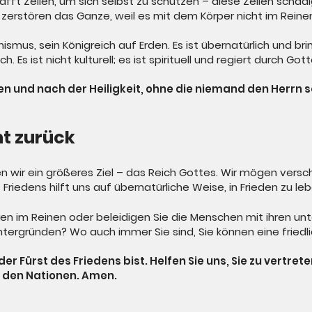
hafft Zellen, um sich selbst zu schützen – diese Zellen schä
 zerstören das Ganze, weil es mit dem Körper nicht im Reinen
smus, sein Königreich auf Erden. Es ist übernatürlich und bri
ich. Es ist nicht kulturell; es ist spirituell und regiert durch Got
en und nach der Heiligkeit, ohne die niemand den Herrn s
ht zurück
en wir ein größeres Ziel – das Reich Gottes. Wir mögen ver
Friedens hilft uns auf übernatürliche Weise, in Frieden zu leb
n im Reinen oder beleidigen Sie die Menschen mit ihren unt
tergründen? Wo auch immer Sie sind, Sie können eine friedli
er Fürst des Friedens bist. Helfen Sie uns, Sie zu vertret
in den Nationen. Amen.