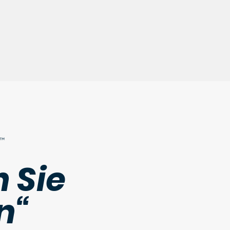
 Sie
n“